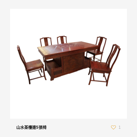
山水茶檯連5張椅
1