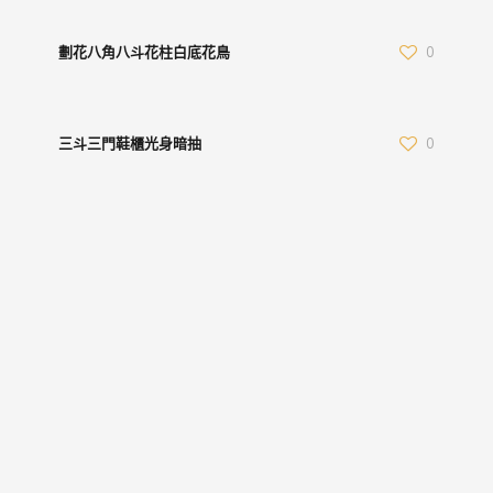
劃花八角八斗花柱白底花鳥
0
三斗三門鞋櫃光身暗抽
0