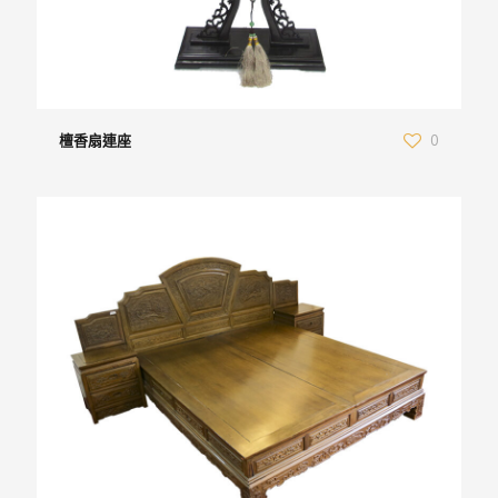
檀香扇連座
0