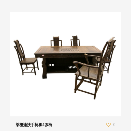
茶檯連扶手椅和4張椅
0