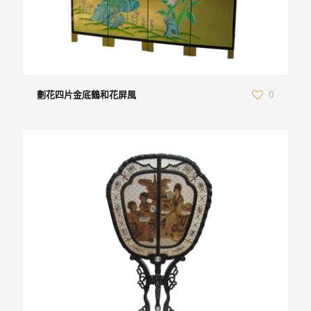
劃花四片金底鶴和花屏風
0