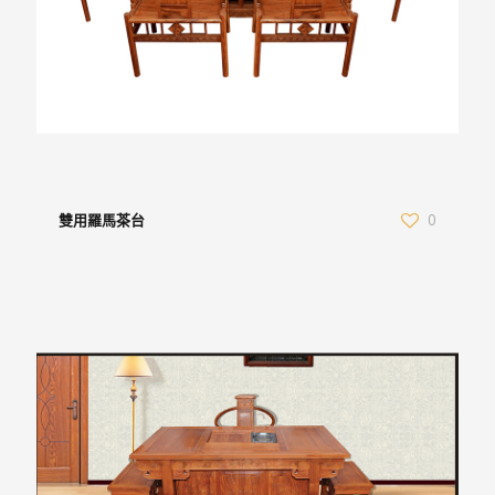
雙用羅馬茶台
0