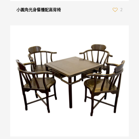
小圓角光身餐檯配高背椅
2