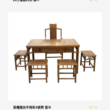
四方檯連四凳 套/5
0
茶檯連扶手椅和4張凳 套/6
0