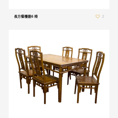
長方餐檯連6 椅
2