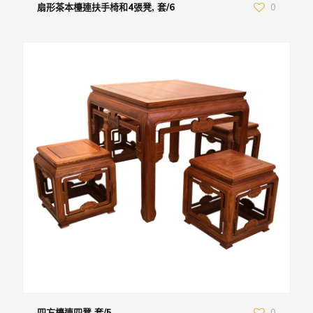
扇形茶本檯連扶手椅和4張凳, 套/6
0