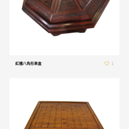
紅檀八角形果盒
1