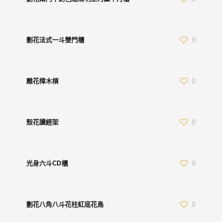
劃花法式一斗雙門櫃
0
雕花樟木槓
0
殼花讀經架
0
光身六斗CD櫃
0
劃花八角八斗花柱紅底花鳥
0