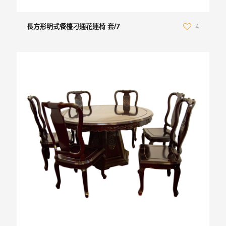
長方形明式餐檯刁通花連椅 套/7
4