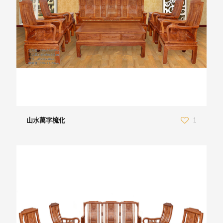
山水萬字梳化
1