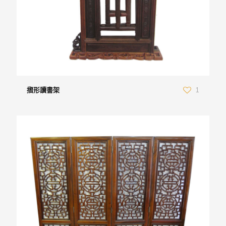
摺形讀書架
1