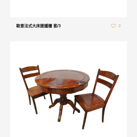
歐意法式大床連爐櫃 套/3
0