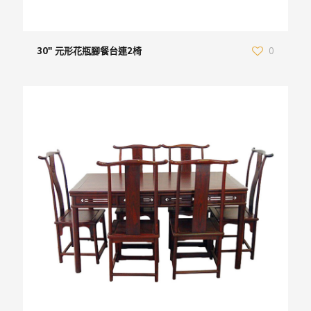
30″ 元形花瓶腳餐台連2椅
0