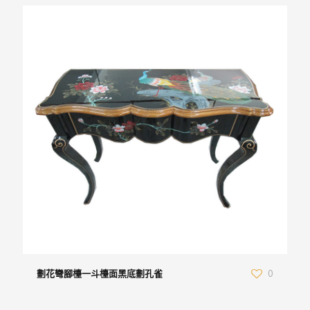
劃花彎腳檯一斗檯面黑底劃孔雀
0