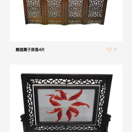
雕通壽子屏風4片
0