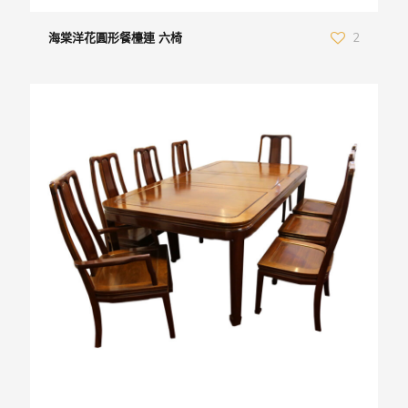
海棠洋花圓形餐檯連 六椅
2