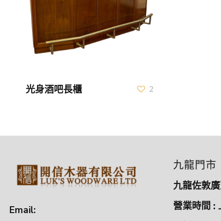
光身酒吧長櫃
2
九龍門市
九龍佐敦廣東
營業時間 : 
Email: