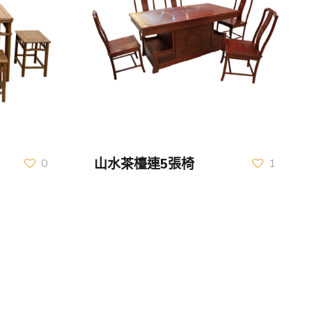
山水茶檯連5張椅
0
1