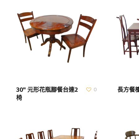
30″ 元形花瓶腳餐台連2
長方餐檯
0
椅