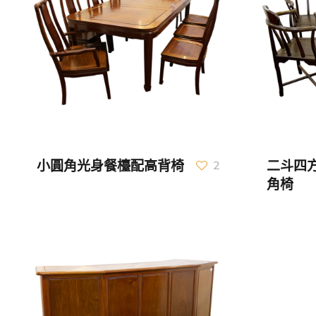
小圓角光身餐檯配高背椅
二斗四
2
角椅