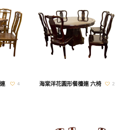
連
海棠洋花圓形餐檯連 六椅
4
2