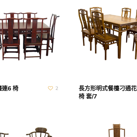
連6 椅
長方形明式餐檯刁通花
2
椅 套/7