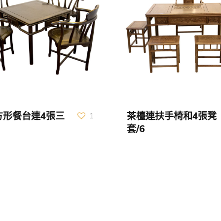
方形餐台連4張三
茶檯連扶手椅和4張凳
1
套/6