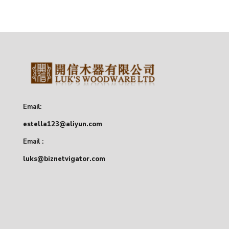
Email:
estella123@aliyun.com
Email :
luks@biznetvigator.com