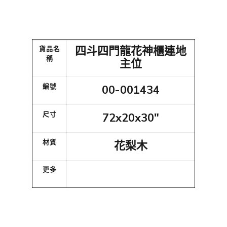
四斗四門龍花神櫃連地
貨品名
稱
主位
編號
00-001434
尺寸
72x20x30"
材質
花梨木
更多