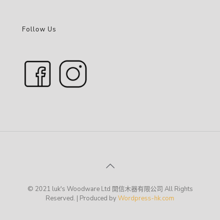
Follow Us
© 2021 luk's Woodware Ltd 開信木器有限公司 All Rights
Reserved. | Produced by
Wordpress-hk.com