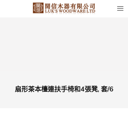
扇形茶本檯連扶手椅和4張凳, 套/6