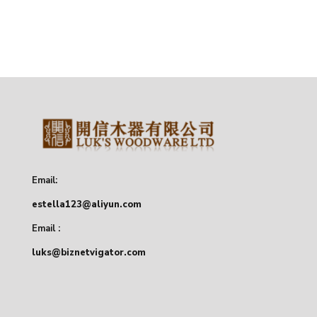
Email:
estella123@aliyun.com
Email :
luks@biznetvigator.com