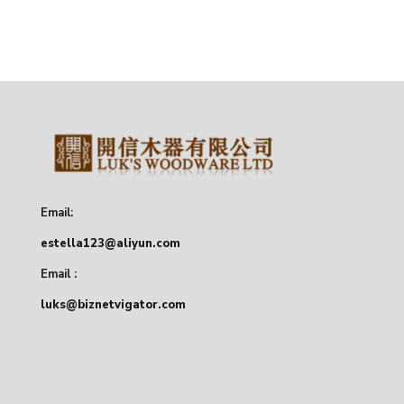
Email:
estella123@aliyun.com
Email :
luks@biznetvigator.com