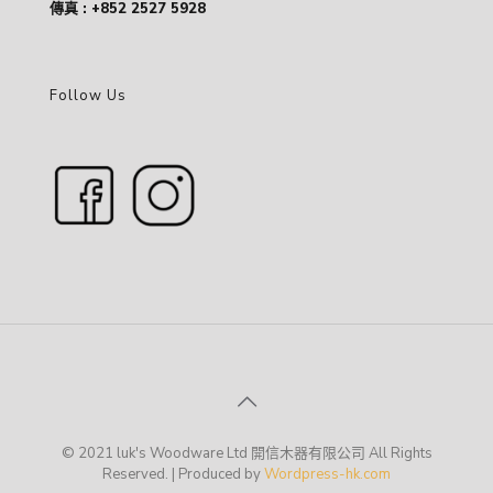
傳真 : +852 2527 5928
Follow Us
© 2021 luk's Woodware Ltd 開信木器有限公司 All Rights
Reserved. | Produced by
Wordpress-hk.com