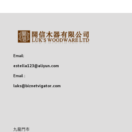
Email:
estella123@aliyun.com
Email :
luks@biznetvigator.com
九龍門市