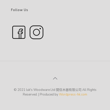
Follow Us
© 2021 luk's Woodware Ltd 開信木器有限公司 All Rights
Reserved. | Produced by
Wordpress-hk.com