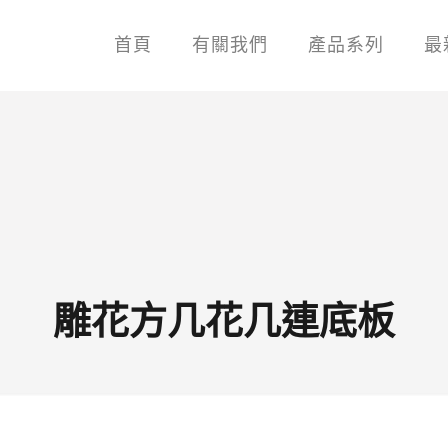
首頁
有關我們
產品系列
最
雕花方几花几連底板