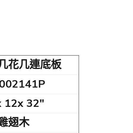
几花几連底板
-002141P
 12x 32"
雞翅木