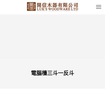
電腦檯三斗一反斗