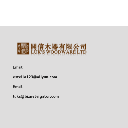
Email:
estella123@aliyun.com
Email :
luks@biznetvigator.com