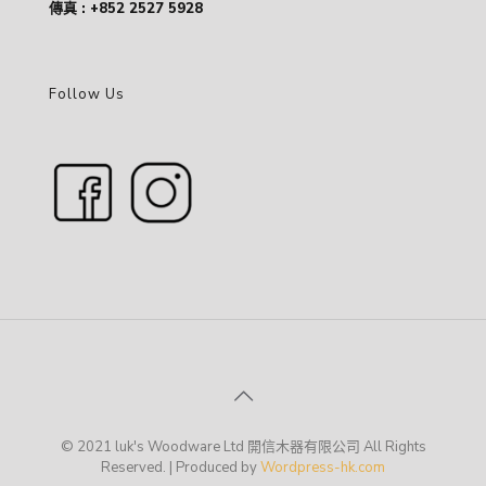
傳真 : +852 2527 5928
Follow Us
© 2021 luk's Woodware Ltd 開信木器有限公司 All Rights
Reserved. | Produced by
Wordpress-hk.com