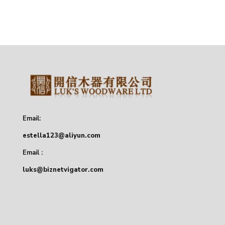
Email:
estella123@aliyun.com
Email :
luks@biznetvigator.com