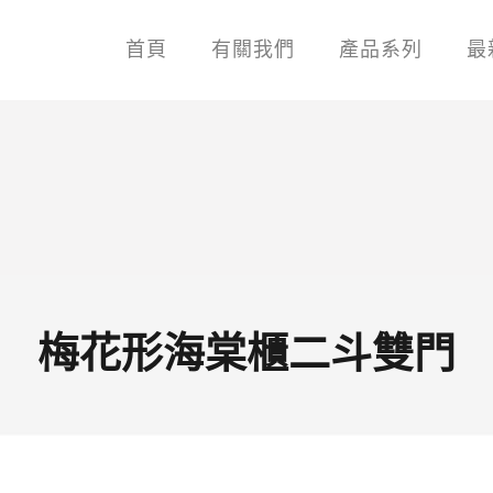
首頁
有關我們
產品系列
最
梅花形海棠櫃二斗雙門